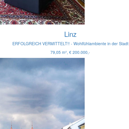
Linz
ERFOLGREICH VERMITTELT!! - Wohlfühlambiente in der Stadt
79,05 m², € 200.000,-